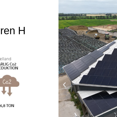
øren H
ælland