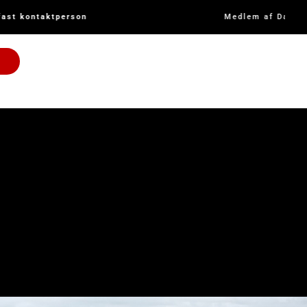
ast kontaktperson
Medlem af Dansk So