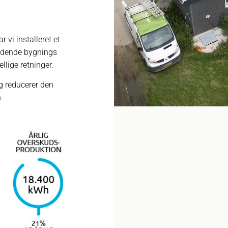
vi installeret et
ndende bygnings
llige retninger.
g reducerer den
.