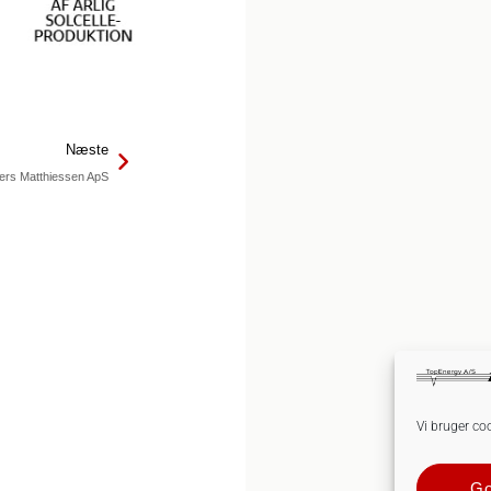
Næste
ers Matthiessen ApS
Vi bruger co
Go