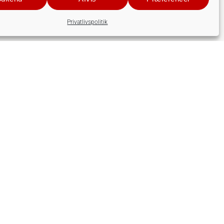
Privatlivspolitik
Dansk Solcelleforening