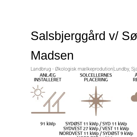
Salsbjerggård v/ S
Madsen
Landbrug - Økologisk mælkeprodution
Lundby, Sj