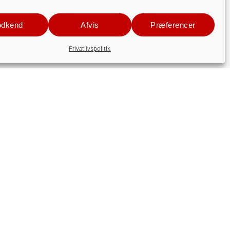
dkend
Afvis
Præferencer
Privatlivspolitik
Dansk Solcelleforening