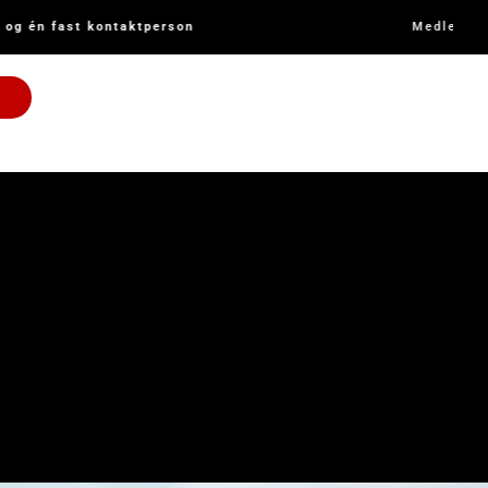
og én fast kontaktperson
Medlem af D